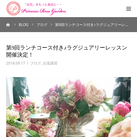
ーム
BLOG
ブログ
第9回ランチコース付き♪ラグジュアリーレ…
HOME
PROFILE
第9回ランチコース付き♪ラグジュアリーレッスン
開催決定！
SALON
2018.09.17
ブログ
,
出張講習
COURSE
ORDERMADE
SHUCCHOU
CONTACT