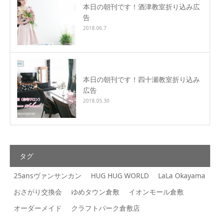
本日の朝刊です！酒津教室折り込み広
告
2018.06.7
本日の朝刊です！四十瀬教室折り込み
広告
2018.05.30
タグ
25ansヴァンサンカン
HUG HUG WORLD
LaLa Okayama
おさがり交換会
ゆめタウン倉敷
イオンモール倉敷
オーダーメイド
クラフトパーク倉敷店