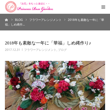
ーム
BLOG
フラワーアレンジメント
2018年も素敵な一年に「華
HOME
福」しめ縄作…
PROFILE
2018年も素敵な一年に「華福」しめ縄作り♪
SALON
2017.12.31
フラワーアレンジメント
,
ブログ
COURSE
ORDERMADE
SHUCCHOU
CONTACT