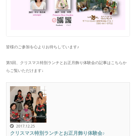
皆様のご参加を心よりお待ちしています♪
第5回、クリスマス特別ランチとお正月飾り体験会の記事はこちらか
らご覧いただけます↓
2017.12.25
クリスマス特別ランチとお正月飾り体験会♪
SCHOOL
MEDIA
SHOP
TEL
CONTACT