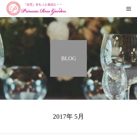
HOME
PROFILE
BLOG
SALON
COURSE
ORDERMADE
SHUCCHOU
2017年 5月
CONTACT