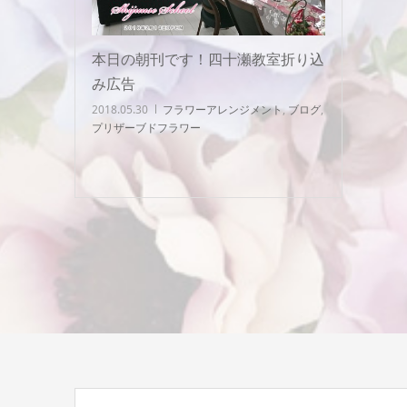
本日の朝刊です！四十瀬教室折り込
み広告
2018.05.30
フラワーアレンジメント
,
ブログ
,
プリザーブドフラワー