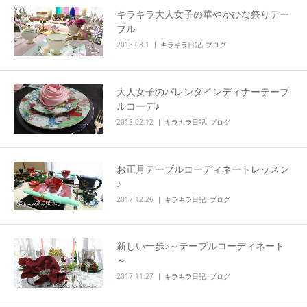
キラキラ大人女子の華やかひな祭りテー
ブル
2018.03.1
キラキラ日記
,
ブログ
大人女子のバレンタインディナーテーブ
ルコーデ♪
2018.02.12
キラキラ日記
,
ブログ
お正月テーブルコーディネートレッスン
♪
2017.12.26
キラキラ日記
,
ブログ
新しい一歩♪～テーブルコーディネート
～
2017.11.27
キラキラ日記
,
ブログ