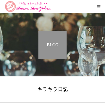
HOME
PROFILE
BLOG
SALON
COURSE
ORDERMADE
SHUCCHOU
キラキラ日記
CONTACT