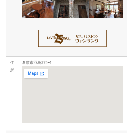
住
倉敷市羽島274‒1
所