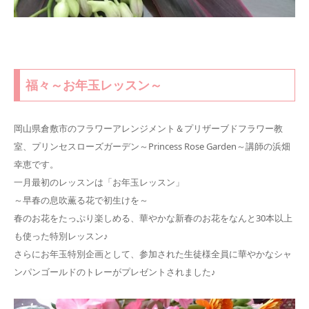
福々～お年玉レッスン～
岡山県倉敷市のフラワーアレンジメント＆プリザーブドフラワー教
室、プリンセスローズガーデン～Princess Rose Garden～講師の浜畑
幸恵です。
一月最初のレッスンは「お年玉レッスン」
～早春の息吹薫る花で初生けを～
春のお花をたっぷり楽しめる、華やかな新春のお花をなんと30本以上
も使った特別レッスン♪
さらにお年玉特別企画として、参加された生徒様全員に華やかなシャ
ンパンゴールドのトレーがプレゼントされました♪