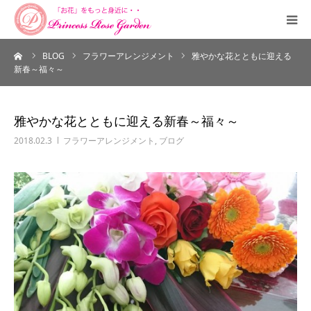
ーム
BLOG
フラワーアレンジメント
雅やかな花とともに迎える
HOME
新春～福々～
PROFILE
雅やかな花とともに迎える新春～福々～
SALON
2018.02.3
フラワーアレンジメント
,
ブログ
COURSE
ORDERMADE
SHUCCHOU
CONTACT