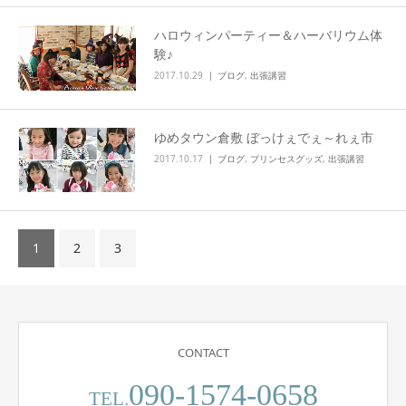
ハロウィンパーティー＆ハーバリウム体
験♪
2017.10.29
ブログ
,
出張講習
ゆめタウン倉敷 ぼっけぇでぇ～れぇ市
2017.10.17
ブログ
,
プリンセスグッズ
,
出張講習
1
2
3
CONTACT
090-1574-0658
TEL.