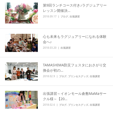
第9回ランチコース付き♪ラグジュアリー
レッスン開催決…
2018.09.17
ブログ
,
出張講習
心も未来もラグジュアリーになれる体験
会へ♪
2018.03.20
出張講習
TAMASHIMA防災フェスタにおさがり交
換会が初の…
2018.02.9
ブログ
,
プリンセスグッズ
,
出張講習
出張講習～イオンモール倉敷MaMaサー
クル様～【20…
2018.02.6
ブログ
,
プリンセスグッズ
,
出張講習