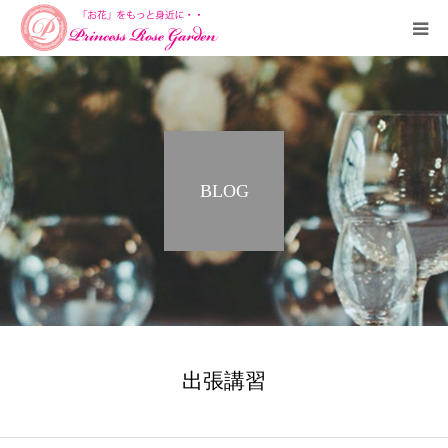
HOME
PROFILE
BLOG
SALON
COURSE
ORDERMADE
SHUCCHOU
出張講習
CONTACT