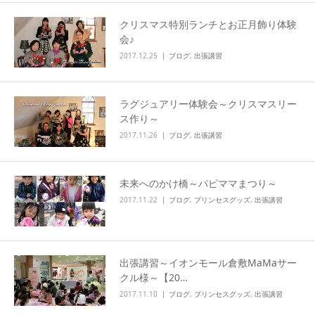
クリスマス特別ランチとお正月飾り体験
会♪
2017.12.25
ブログ
,
出張講習
ラグジュアリー体験会～クリスマスリー
ス作り～
2017.11.26
ブログ
,
出張講習
未来へのかけ橋～パピママまつり～
2017.11.22
ブログ
,
プリンセスグッズ
,
出張講習
出張講習～イオンモール倉敷MaMaサー
クル様～【20…
2017.11.10
ブログ
,
プリンセスグッズ
,
出張講習