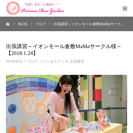
ーム
BLOG
ブログ
出張講習～イオンモール倉敷MaMaサーク…
HOME
PROFILE
出張講習～イオンモール倉敷MaMaサークル様～
【2018.1.24】
SALON
2018.02.6
ブログ
,
プリンセスグッズ
,
出張講習
COURSE
ORDERMADE
SHUCCHOU
CONTACT