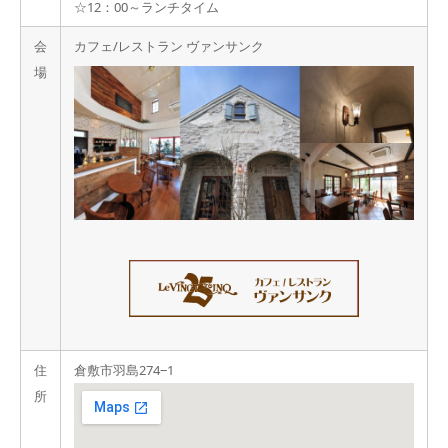
☆12：00～ランチタイム
会
カフェ/レストラン ヴァンサンク
場
住
倉敷市羽島274‒1
所