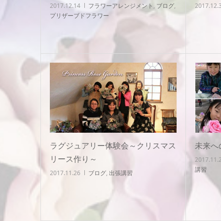
2017.12.14
フラワーアレンジメント
,
ブログ
,
2017.12.
プリザーブドフラワー
ラグジュアリー体験会～クリスマス
未来へ
リース作り～
2017.11.
講習
2017.11.26
ブログ
,
出張講習