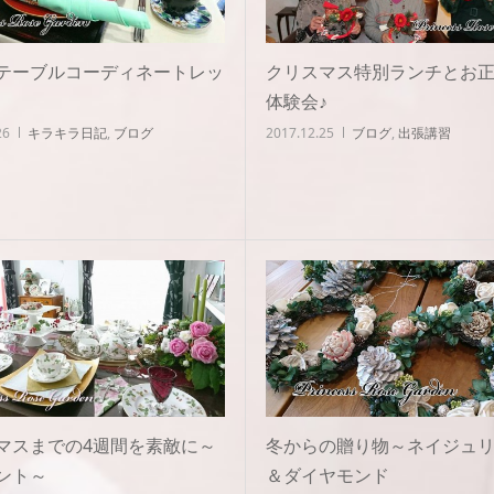
テーブルコーディネートレッ
クリスマス特別ランチとお
体験会♪
26
キラキラ日記
,
ブログ
2017.12.25
ブログ
,
出張講習
マスまでの4週間を素敵に～
冬からの贈り物～ネイジュ
ント～
＆ダイヤモンド